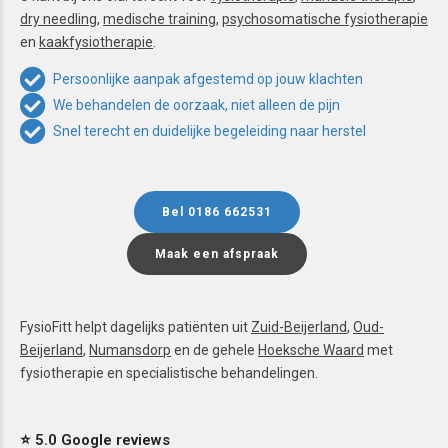
dry needling
,
medische training
,
psychosomatische fysiotherapie
en
kaakfysiotherapie
.
Persoonlijke aanpak afgestemd op jouw klachten
We behandelen de oorzaak, niet alleen de pijn
Snel terecht en duidelijke begeleiding naar herstel
Bel 0186 662531
Maak een afspraak
FysioFitt helpt dagelijks patiënten uit
Zuid-Beijerland
,
Oud-
Beijerland
,
Numansdorp
en de gehele
Hoeksche Waard
met
fysiotherapie en specialistische behandelingen.
⭐ 5.0 Google reviews